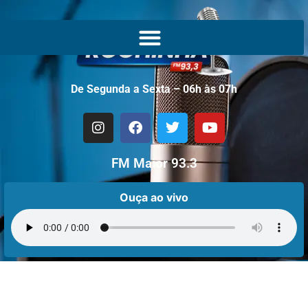
De Segunda a Sexta – 06h às 07h
FM Maior 93.3
Ouça ao vivo