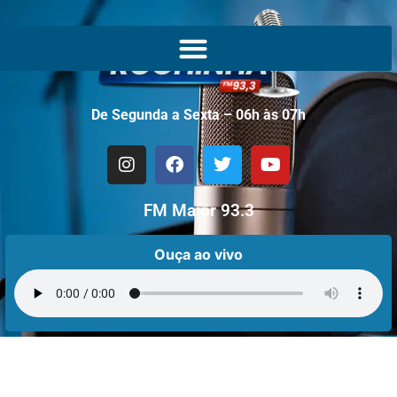
De Segunda a Sexta – 06h às 07h
FM Maior 93.3
Ouça ao vivo