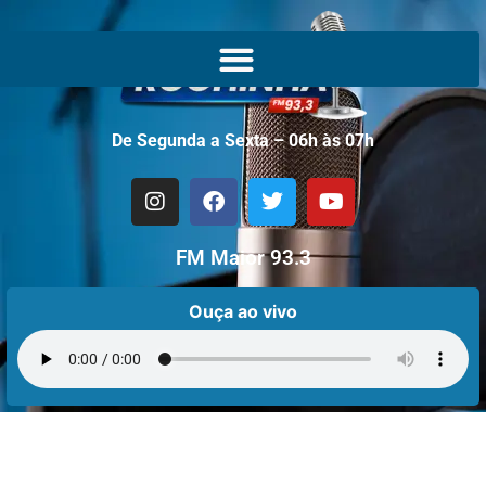
De Segunda a Sexta – 06h às 07h
FM Maior 93.3
Ouça ao vivo