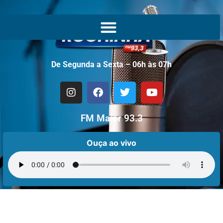
De Segunda a Sexta – 06h às 07h
FM Maior 93.3
Ouça ao vivo