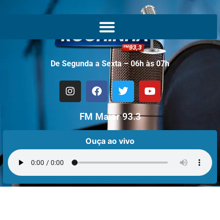
De Segunda a Sexta – 06h às 07h
FM Maior 93.3
Ouça ao vivo