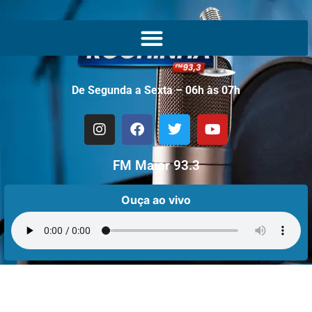
De Segunda a Sexta – 06h às 07h
FM Maior 93.3
Ouça ao vivo