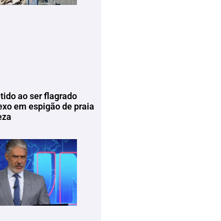
tido ao ser flagrado
exo em espigão de praia
eza