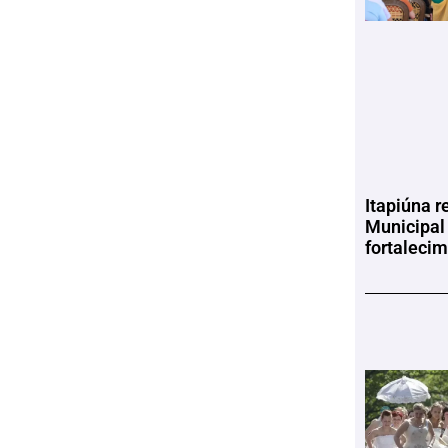
Itapiúna r
Municipal
fortaleci