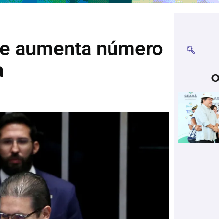
ue aumenta número
a
O