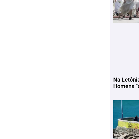
Na Letôni
Homens “a