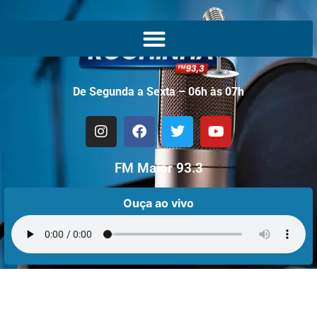
De Segunda a Sexta – 06h às 07h
FM Maior 93.3
Ouça ao vivo