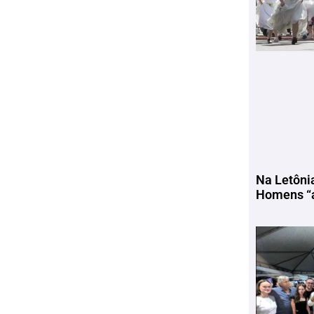
Na Letôni
Homens “a