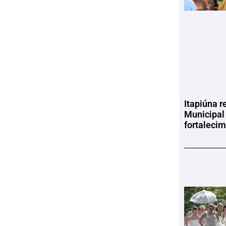
Itapiúna r
Municipal
fortaleci