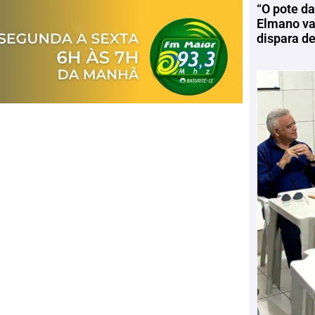
“O pote da
Elmano vai
dispara d