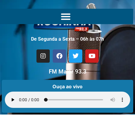
De Segunda a Sexta – 06h às 07h
FM Maior 93.3
Ouça ao vivo