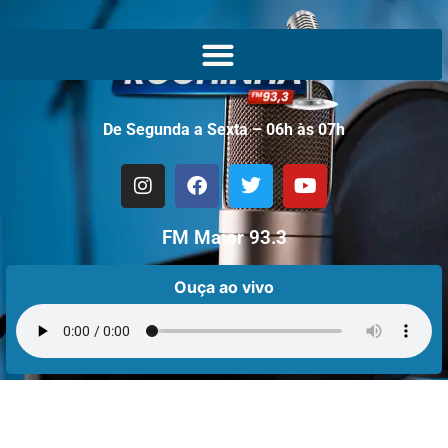
De Segunda a Sexta – 06h às 07h
FM Maior 93.3
Ouça ao vivo