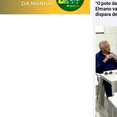
“O pote da
Elmano vai
dispara d