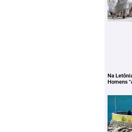
Na Letôni
Homens “a