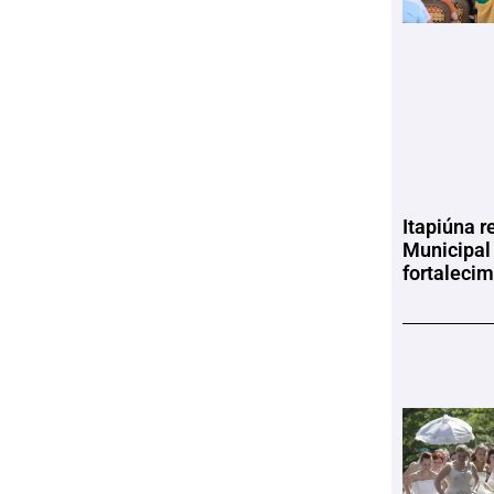
Itapiúna r
Municipal
fortaleci