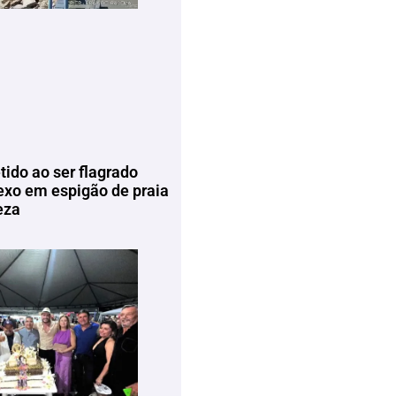
tido ao ser flagrado
exo em espigão de praia
eza