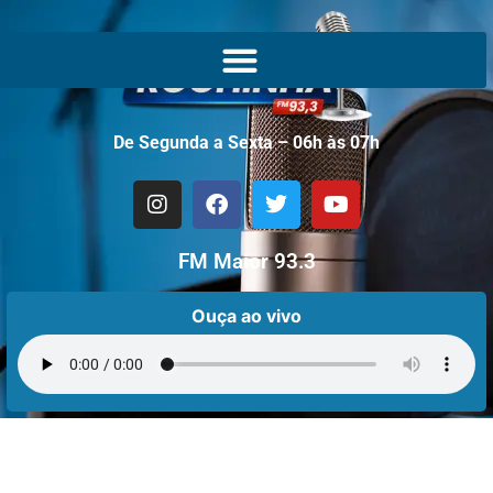
De Segunda a Sexta – 06h às 07h
FM Maior 93.3
Ouça ao vivo