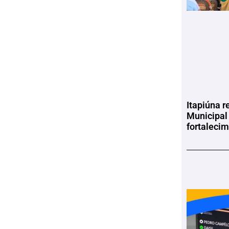
Itapiúna r
Municipal
fortaleci