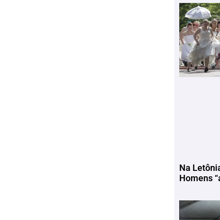
Na Letôni
Homens “a