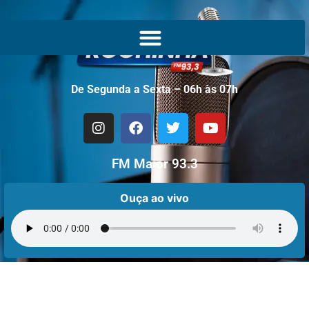
De Segunda a Sexta – 06h às 07h
FM Maior 93.3
Ouça ao vivo