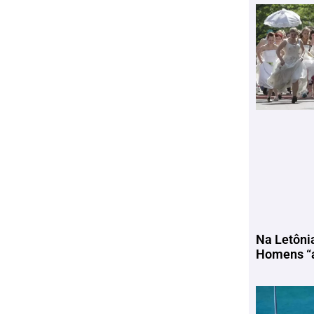
Na Letôni
Homens “a