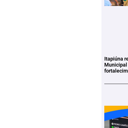
Itapiúna r
Municipal
fortaleci