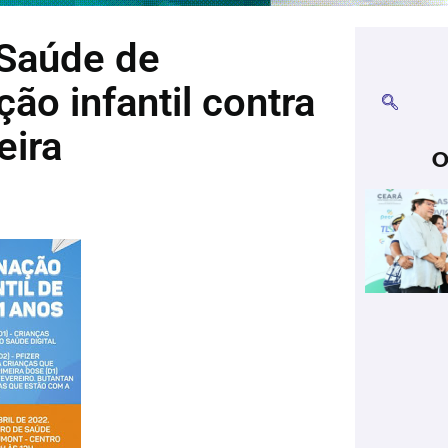
 Saúde de
ão infantil contra
eira
O