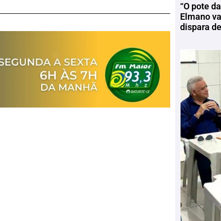
“O pote da
Elmano vai
dispara d