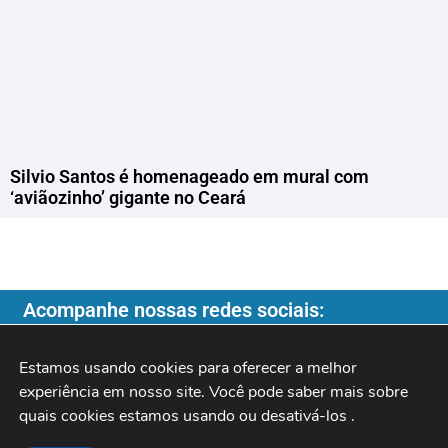
Silvio Santos é homenageado em mural com
‘aviãozinho’ gigante no Ceará
Acompanhe nossas redes sociais:
Estamos usando cookies para oferecer a melhor 
experiência em nosso site. Você pode saber mais sobre 
quais cookies estamos usando ou desativá-los 
.
Copyright ©️ 2026
| Programa do Rochinha |