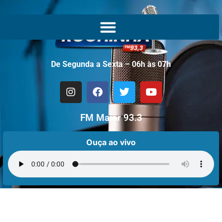
De Segunda a Sexta – 06h às 07h
FM Maior 93.3
Ouça ao vivo