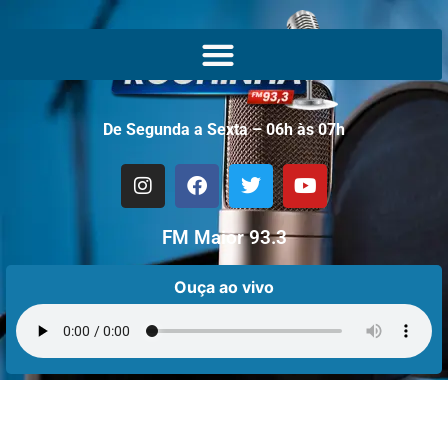
De Segunda a Sexta – 06h às 07h
FM Maior 93.3
Ouça ao vivo