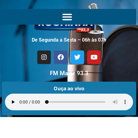
De Segunda a Sexta – 06h às 07h
FM Maior 93.3
Ouça ao vivo