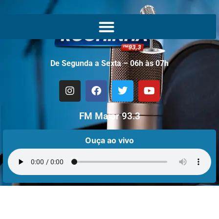
De Segunda a Sexta – 06h às 07h
FM Maior 93.3
Ouça ao vivo