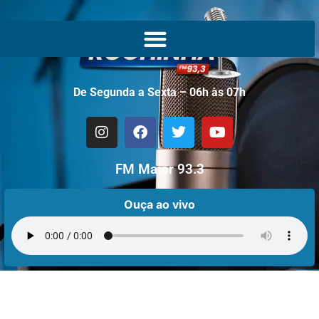
De Segunda a Sexta – 06h às 07h
FM Maior 93.3
Ouça ao vivo