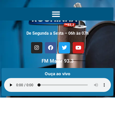
De Segunda a Sexta – 06h às 07h
FM Maior 93.3
Ouça ao vivo