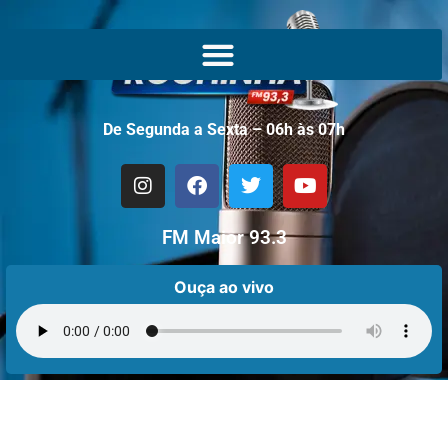
De Segunda a Sexta – 06h às 07h
FM Maior 93.3
Ouça ao vivo