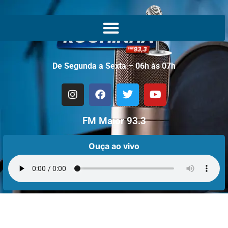
De Segunda a Sexta – 06h às 07h
FM Maior 93.3
Ouça ao vivo