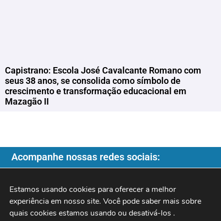
Capistrano: Escola José Cavalcante Romano com
seus 38 anos, se consolida como símbolo de
crescimento e transformação educacional em
Mazagão II
Acompanhe nossas redes sociais:
Estamos usando cookies para oferecer a melhor 
experiência em nosso site. Você pode saber mais sobre 
Copyright ©️ 2026
| Programa do Rochinha |
quais cookies estamos usando ou desativá-los 
.