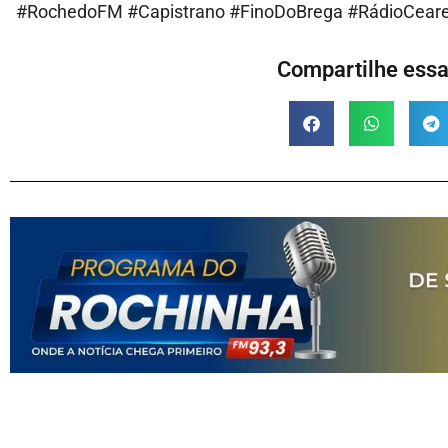
#RochedoFM #Capistrano #FinoDoBrega #RádioCear
Compartilhe essa 