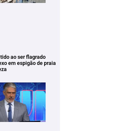
tido ao ser flagrado
exo em espigão de praia
eza