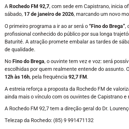
A
Rochedo FM 92,7
, com sede em Capistrano, inicia 
sábado,
17 de janeiro de 2026
, marcando um novo mo
O primeiro programa a ir ao ar será o
“Fino do Brega”
,
profissional conhecido do público por sua longa trajet
Baturité. A atração promete embalar as tardes de sá
de qualidade.
No
Fino do Brega
, o ouvinte tem vez e voz: será poss
escolhidas por quem realmente entende do assunto. O
12h às 16h
, pela frequência
92,7 FM
.
A estreia reforça a proposta da Rochedo FM de valoriza
ainda mais o vínculo com os ouvintes de Capistrano e 
A Rochedo FM 92,7 tem a direção geral do Dr. Lourenço
Telezap da Rochedo: (85) 9 991471132