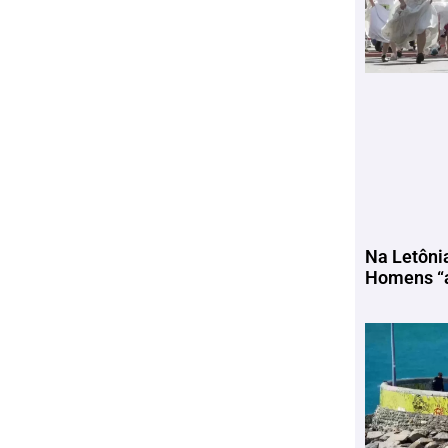
Na Letôni
Homens “a