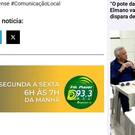
ense #ComunicaçãoLocal
“O pote da
Elmano vai
dispara d
notícia: