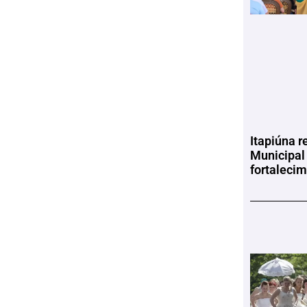
Itapiúna r
Municipal
fortaleci