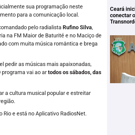
oficialmente sua programação neste
Ceará inic
mento para a comunicação local.
conectar 
Transnord
 comandado pelo radialista
Rufino Silva
,
ória na FM Maior de Baturité e no Maciço de
bado com muita música romântica e brega
ível pedir as músicas mais apaixonadas,
 programa vai ao ar
todos os sábados, das
r a cultura musical popular e estreitar
região.
 Rio e está no Aplicativo RadiosNet.