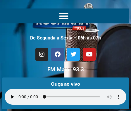
De Segunda a Sexta – 06h às 07h
FM Maior 93.3
Ouça ao vivo