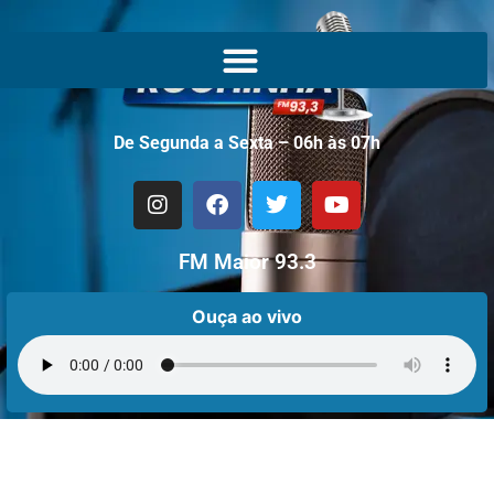
De Segunda a Sexta – 06h às 07h
FM Maior 93.3
Ouça ao vivo