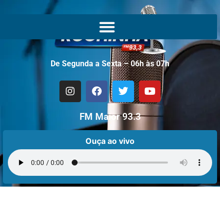
De Segunda a Sexta – 06h às 07h
FM Maior 93.3
Ouça ao vivo