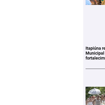
Itapiúna r
Municipal
fortaleci