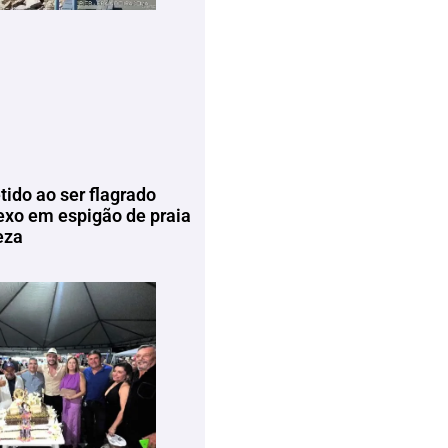
tido ao ser flagrado
exo em espigão de praia
eza