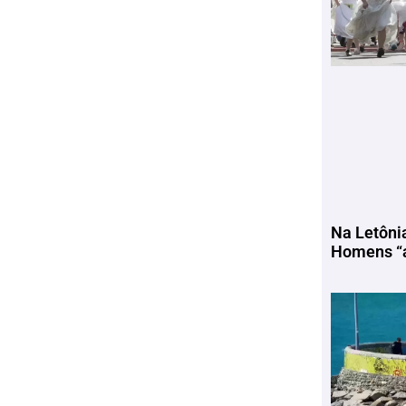
Na Letôni
Homens “a