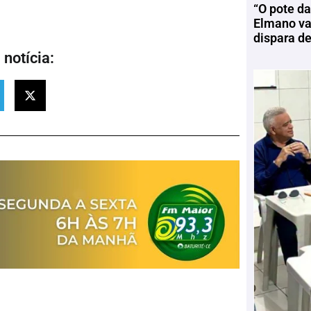
“O pote da
Elmano vai
dispara d
notícia: