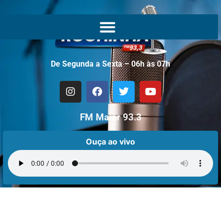
De Segunda a Sexta – 06h às 07h
FM Maior 93.3
Ouça ao vivo