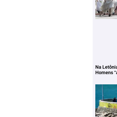
Na Letôni
Homens “a