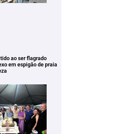
tido ao ser flagrado
exo em espigão de praia
eza