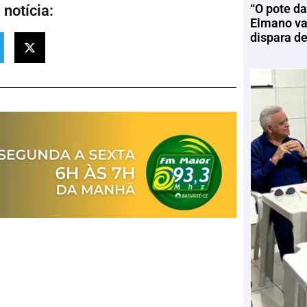
“O pote da
notícia:
Elmano vai
dispara d