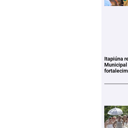
Itapiúna r
Municipal
fortaleci