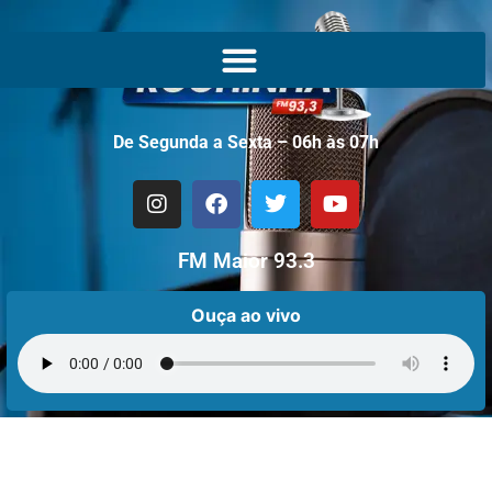
De Segunda a Sexta – 06h às 07h
FM Maior 93.3
Ouça ao vivo