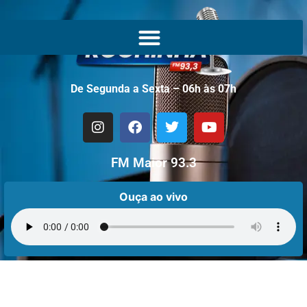
De Segunda a Sexta – 06h às 07h
FM Maior 93.3
Ouça ao vivo