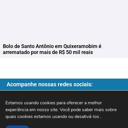
Bolo de Santo Antônio em Quixeramobim é
arrematado por mais de R$ 50 mil reais
Acompanhe nossas redes sociais:
Estamos usando cookies para oferecer a melhor 
experiência em nosso site. Você pode saber mais sobre 
Copyright ©️ 2026
| Programa do Rochinha |
quais cookies estamos usando ou desativá-los 
.