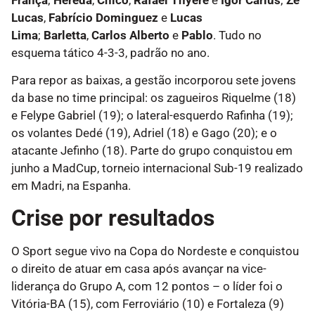
Lucas
,
Fabrício Dominguez
e
Lucas
Lima
;
Barletta
,
Carlos Alberto
e
Pablo
. Tudo no
esquema tático 4-3-3, padrão no ano.
Para repor as baixas, a gestão incorporou sete jovens
da base no time principal: os zagueiros Riquelme (18)
e ⁠⁠Felype Gabriel (19); o lateral-esquerdo ⁠Rafinha (19);
os volantes ⁠Dedé (19), ⁠Adriel (18) e ⁠Gago (20); e o
atacante ⁠Jefinho (18). Parte do grupo conquistou em
junho a MadCup, torneio internacional Sub-19 realizado
em Madri, na Espanha.
Crise por resultados
O Sport segue vivo na Copa do Nordeste e conquistou
o direito de atuar em casa após avançar na vice-
liderança do Grupo A, com 12 pontos – o líder foi o
Vitória-BA (15), com Ferroviário (10) e Fortaleza (9)