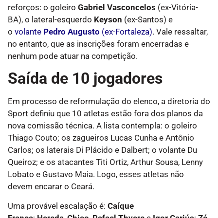
reforços: o goleiro
Gabriel Vasconcelos
(ex-Vitória-
BA), o lateral-esquerdo
Keyson
(ex-Santos) e
o
volante
Pedro Augusto
(ex-Fortaleza)
. Vale ressaltar,
no entanto, que as inscrições foram encerradas e
nenhum pode atuar na competição.
Saída de 10 jogadores
Em processo de reformulação do elenco, a diretoria do
Sport definiu que 10 atletas estão fora dos planos da
nova comissão técnica. A lista contempla: o goleiro
Thiago Couto; os zagueiros Lucas Cunha e Antônio
Carlos; os laterais Di Plácido e Dalbert; o volante Du
Queiroz; e os atacantes Titi Ortiz, Arthur Sousa, Lenny
Lobato e Gustavo Maia. Logo, esses atletas não
devem encarar o Ceará.
Uma provável escalação é:
Caíque
França
;
Hereda
,
Chico
,
Rafael Thyere
e
Igor Cariús
;
Zé