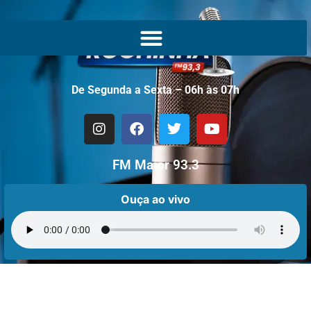
De Segunda a Sexta – 06h às 07h
FM Maior 93.3
Ouça ao vivo