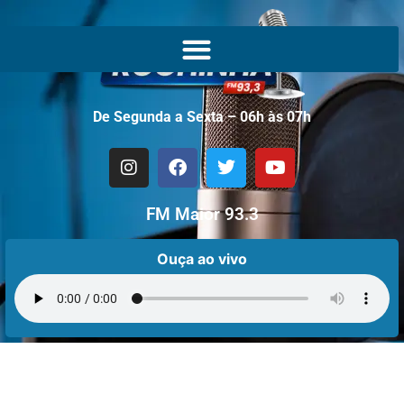
De Segunda a Sexta – 06h às 07h
FM Maior 93.3
Ouça ao vivo