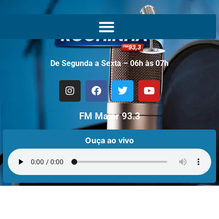
De Segunda a Sexta – 06h às 07h
FM Maior 93.3
Ouça ao vivo