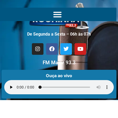
De Segunda a Sexta – 06h às 07h
FM Maior 93.3
Ouça ao vivo