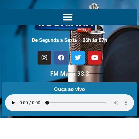
De Segunda a Sexta – 06h às 07h
FM Maior 93.3
Ouça ao vivo