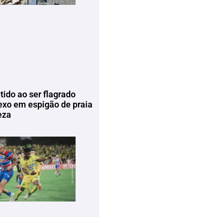
tido ao ser flagrado
exo em espigão de praia
eza