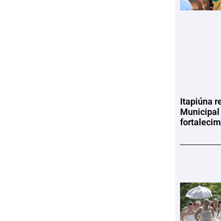
Itapiúna r
Municipal
fortaleci