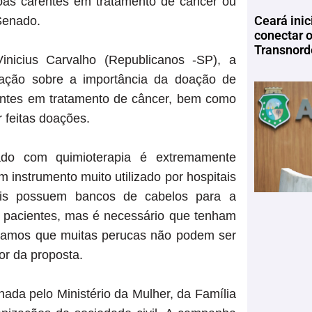
soas carentes em tratamento de câncer ou
Ceará inic
Senado.
conectar 
Transnord
nicius Carvalho (Republicanos -SP), a
lação sobre a importância da doação de
entes em tratamento de câncer, bem como
 feitas doações.
ado com quimioterapia é extremamente
 instrumento muito utilizado por hospitais
tais possuem bancos de cabelos para a
s pacientes, mas é necessário que tenham
bramos que muitas perucas não podem ser
tor da proposta.
da pelo Ministério da Mulher, da Família