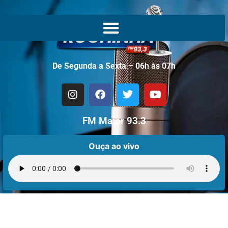
De Segunda a Sexta – 06h às 07h
FM Maior 93.3
Ouça ao vivo