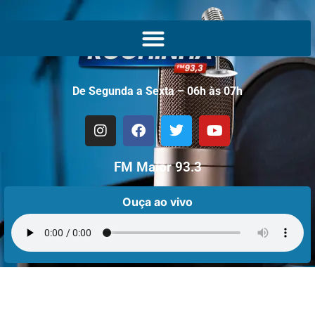
De Segunda a Sexta – 06h às 07h
FM Maior 93.3
Ouça ao vivo