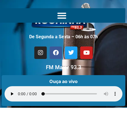
De Segunda a Sexta – 06h às 07h
FM Maior 93.3
Ouça ao vivo