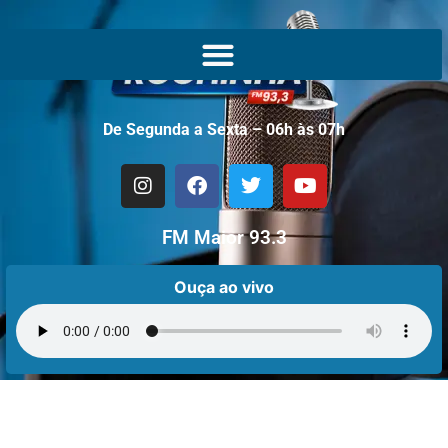
De Segunda a Sexta – 06h às 07h
FM Maior 93.3
Ouça ao vivo