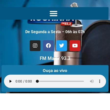
De Segunda a Sexta – 06h às 07h
FM Maior 93.3
Ouça ao vivo