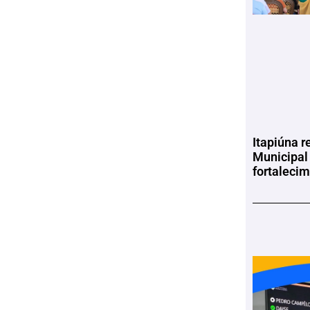
Itapiúna r
Municipal
fortaleci