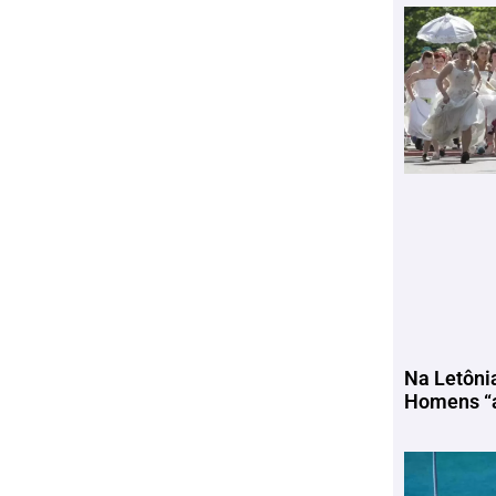
Na Letôni
Homens “a