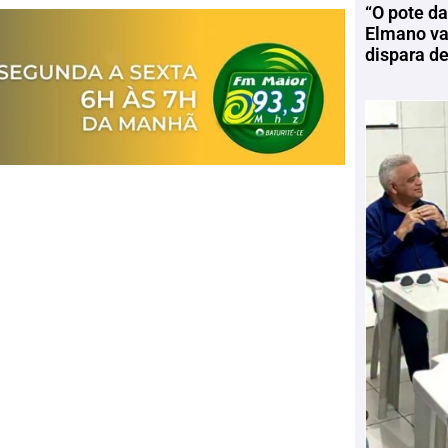
“O pote da
Elmano vai
dispara d