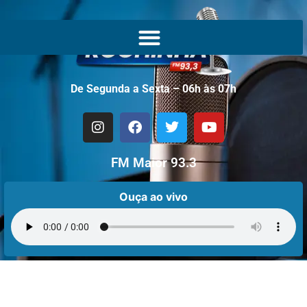
De Segunda a Sexta – 06h às 07h
FM Maior 93.3
Ouça ao vivo