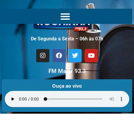
De Segunda a Sexta – 06h às 07h
FM Maior 93.3
Ouça ao vivo