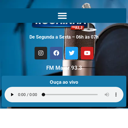
De Segunda a Sexta – 06h às 07h
FM Maior 93.3
Ouça ao vivo