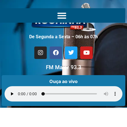
De Segunda a Sexta – 06h às 07h
FM Maior 93.3
Ouça ao vivo