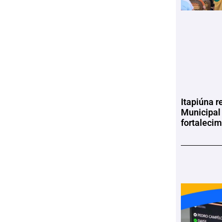
Itapiúna r
Municipal
fortaleci