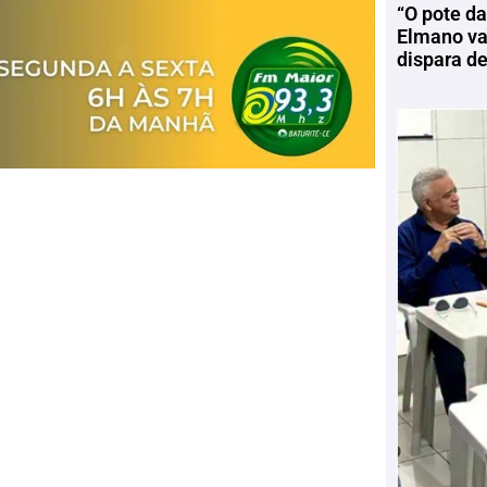
“O pote da
Elmano vai
dispara d