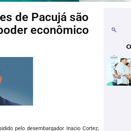
res de Pacujá são
 poder econômico
O
esidido pelo desembargador Inacio Cortez,