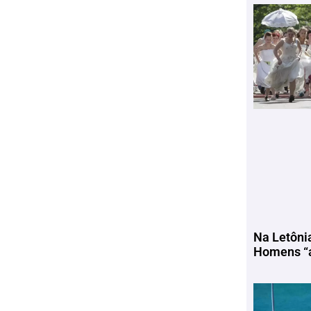
Na Letôni
Homens “a